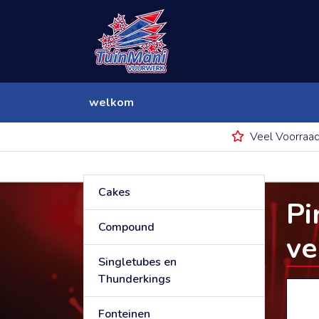
welkom
Veel Voorraa
Cakes
Pi
Compound
ve
Singletubes en
Thunderkings
Fonteinen