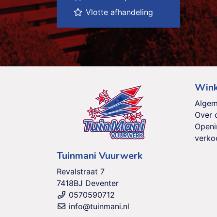
Vlotte afhandeling
Wink
Algem
Over 
Openi
verko
Tuinmani Vuurwerk
Revalstraat 7
7418BJ Deventer
0570590712
info@tuinmani.nl