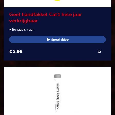
Geel handfakkel Cat1 hele jaar
verkrijgbaar
• Bengaals vuur
Speel video
€ 2,99