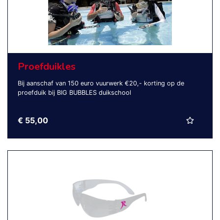
Proefduikles
Bij aanschaf van 150 euro vuurwerk €20,- korting op de
proefduik bij BIG BUBBLES duikschool
€ 55,00