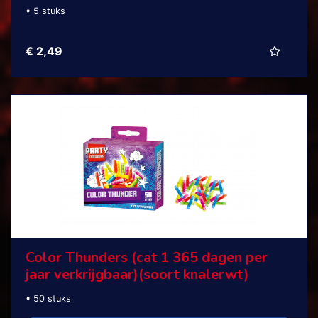
• 5 stuks
€ 2,49
Color Thunders (cat 1 365 dagen per
jaar verkrijgbaar)(soort knalerwt)
• 50 stuks