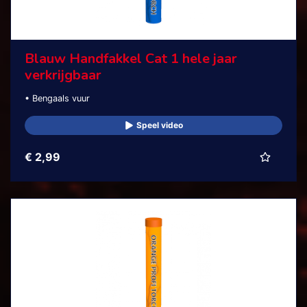
Blauw Handfakkel Cat 1 hele jaar
verkrijgbaar
• Bengaals vuur
Speel video
€ 2,99