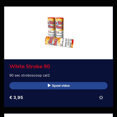
White Strobe 90
90 sec stroboscoop cat2
Speel video
€ 3,95