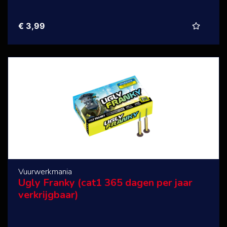
€ 3,99
Vuurwerkmania
Ugly Franky (cat1 365 dagen per jaar
verkrijgbaar)