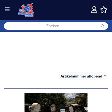
Kinder ,fop en scherts
vuurwerk
44 resultaten
Artikelnummer aflopend