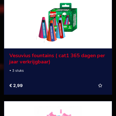
Vesuvius fountains ( cat1 365 dagen per
jaar verkrijgbaar)
• 3 stuks
€ 2,99