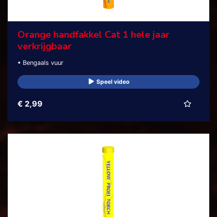
Orange handfakkel Cat 1 hele jaar
verkrijgbaar
• Bengaals vuur
Speel video
€ 2,99