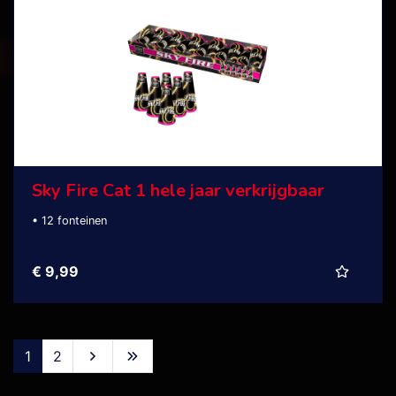
Sky Fire Cat 1 hele jaar verkrijgbaar
• 12 fonteinen
€ 9,99
1
2