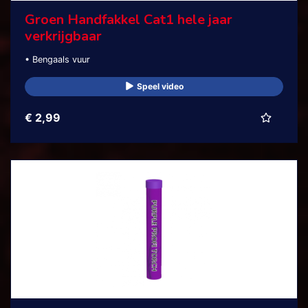
Groen Handfakkel Cat1 hele jaar
verkrijgbaar
• Bengaals vuur
Speel video
€ 2,99