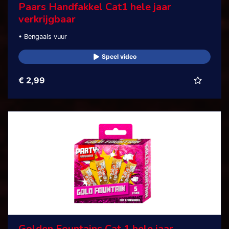
Paars Handfakkel Cat1 hele jaar
verkrijgbaar
• Bengaals vuur
Speel video
€ 2,99
Golden Fountains Cat 1 hele jaar