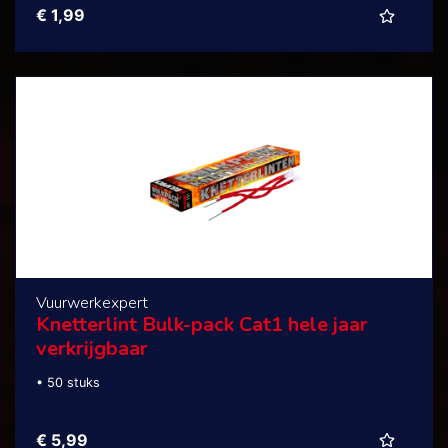
€ 1,99
Vuurwerkexpert
Knetterlint Bulk-pack Cat1 hele jaar
verkrijgbaar
• 50 stuks
€ 5,99