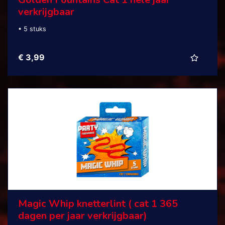
verkrijgbaar
• 5 stuks
€ 3,99
Magic Whip knetterlint ( cat 1 365
dagen per jaar verkrijgbaar)