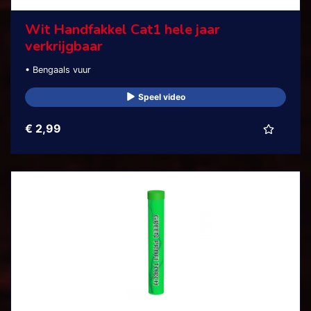
Wit Handfakkel Cat1 hele jaar
verkrijgbaar
• Bengaals vuur
Speel video
€ 2,99