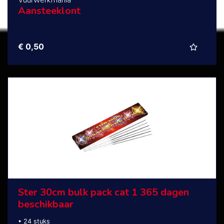
Aansteeklont
€ 0,50
Ster 30cm bulk pack cat 1 365 dagen
beschikbaar
• 24 stuks