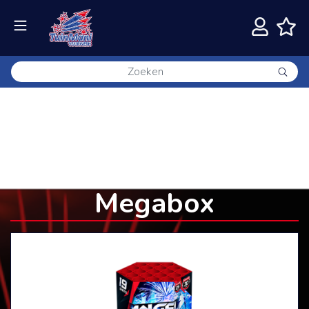
Classick Fireworks
Angel 6x19's
Megabox