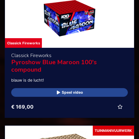
Classick Fireworks
Classick Fireworks
Pyroshow Blue Maroon 100's
compound
blauw is de lucht!
Speel video
€ 169,00
TUINMANIVUURWERK