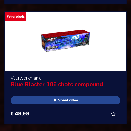
Pyrorebels
Vuurwerkmania
Blue Blaster 106 shots compound
Speel video
€ 49,99