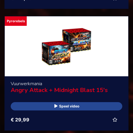
Pyrorebels
Vuurwerkmania
Angry Attack + Midnight Blast 15's
Speel video
€ 29,99