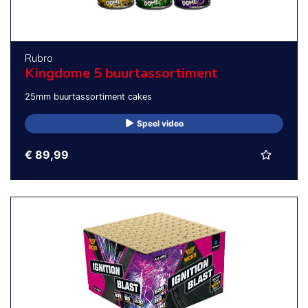
Rubro
Kingdome 5 buurtassortiment
25mm buurtassortiment cakes
Speel video
€ 89,99