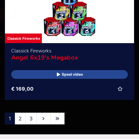
Classick Fireworks
Classick Fireworks
Angel 6x19's Megabox
Speel video
€ 169,00
1
2
3