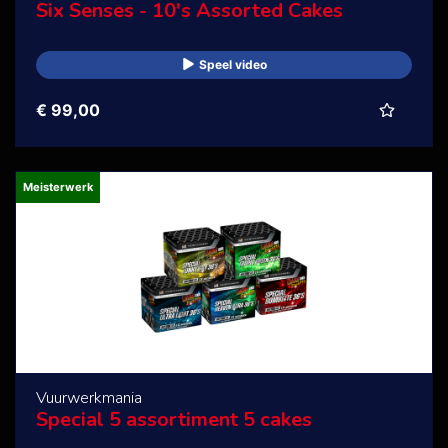
Six Senses - 10's Assorted Cakes
Speel video
€ 99,00
Meisterwerk
Vuurwerkmania
Special 5 assortiment 5 cakes