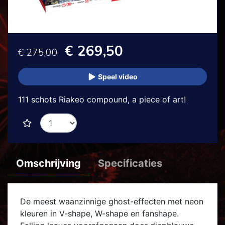
€ 269,50
€ 275,00
Speel video
111 schots Riakeo compound, a piece of art!
Omschrijving
Specificaties
De meest waanzinnige ghost-effecten met neon
kleuren in V-shape, W-shape en fanshape.