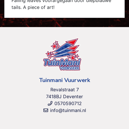
Falling leaves voorafgegaan door diepblauwe
tails. A piece of art!
Tuinmani Vuurwerk
Revalstraat 7
7418BJ Deventer
0570590712
info@tuinmani.nl