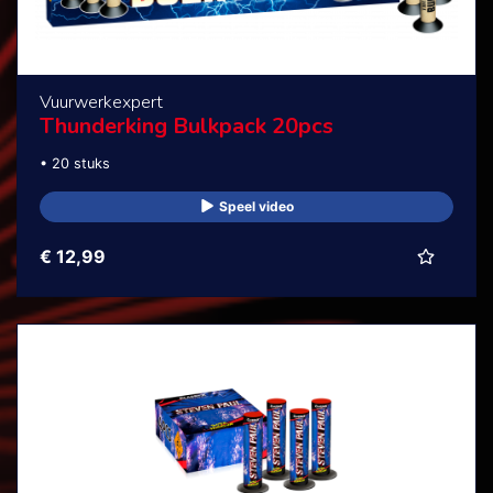
Vuurwerkexpert
Thunderking Bulkpack 20pcs
• 20 stuks
Speel video
€ 12,99