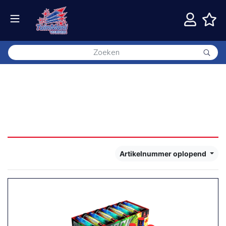
Singletubes en
Thunderkings
7 resultaten
Artikelnummer oplopend